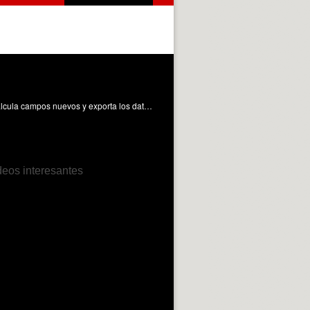
[ES] Este OA muestra cómo un proyecto de FME, a partir de una cartografía en GeoJSON y un archivo de datos en Excel, calcula campos nuevos y exporta los datos en un fichero KML. Coll-Aliaga, E. (2025). Estadísticas de tendencias de votos. Universitat Politècnica de València. https://riunet.upv.es/handle/10251/221360 DER
deos interesantes