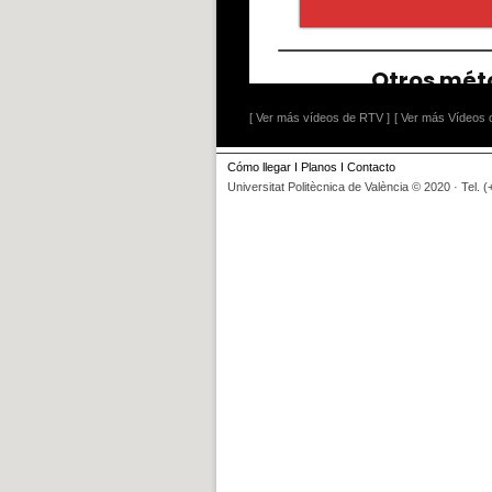
[ Ver más vídeos de RTV ]
[ Ver más Vídeos d
Cómo llegar
I
Planos
I
Contacto
Universitat Politècnica de València © 2020 · Tel. 