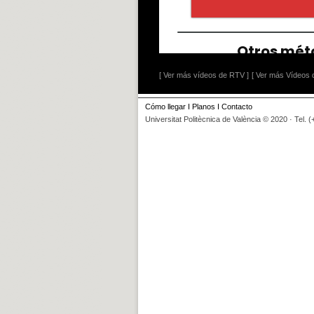
[ Ver más vídeos de RTV ]
[ Ver más Vídeos d
Cómo llegar
I
Planos
I
Contacto
Universitat Politècnica de València © 2020 · Tel. 