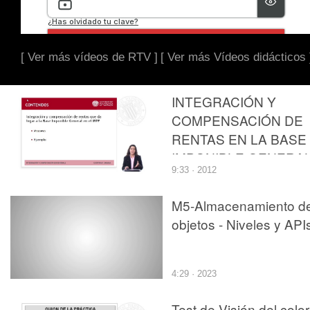
[ Ver más vídeos de RTV ]
[ Ver más Vídeos didácticos 
INTEGRACIÓN Y
COMPENSACIÓN DE
RENTAS EN LA BASE
IMPONIBLE GENERA
9:33 · 2012
DEL IMPUESTO SOB
LA RENTA DE LAS
M5-Almacenamiento d
PERSONAS FÍSICAS
objetos - Niveles y API
4:29 · 2023
Test de Visión del color