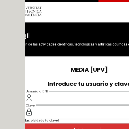
il
n de las actividades científicas, tecnológicas y artísticas ocurridas en los tres cam