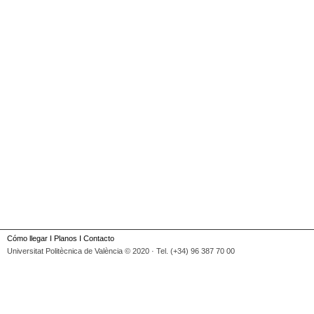
Cómo llegar
I
Planos
I
Contacto
Universitat Politècnica de València © 2020 · Tel. (+34) 96 387 70 00