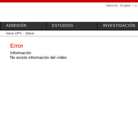
Valencià
·
English
I
a
ADMISIÓN
ESTUDIOS
INVESTIGACIÓN
Inicio UPV
::
Volver
Error
Información
No existe información del vídeo