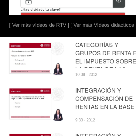
[ Ver más vídeos de RTV ]
[ Ver más Vídeos didácticos 
CATEGORÍAS Y
GRUPOS DE RENTA 
EL IMPUESTO SOBR
LA RENTA DE LAS
10:38 · 2012
PERSONAS FÍSICAS
INTEGRACIÓN Y
COMPENSACIÓN DE
RENTAS EN LA BASE
IMPONIBLE GENERA
9:33 · 2012
DEL IMPUESTO SOB
LA RENTA DE LAS
INTEGRACIÓN Y