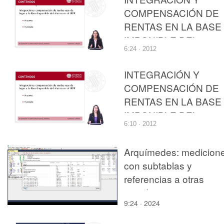
PERSONAS FÍSICAS
COMPENSACIÓN DE
RENTAS EN LA BASE
IMPONIBLE DEL
6:24 · 2012
AHORRO DEL
IMPUESTO SOBRE L
INTEGRACIÓN Y
RENTA DE LAS
COMPENSACIÓN DE
PERSONAS FÍSICAS
RENTAS EN LA BASE
IMPONIBLE DEL
6:10 · 2012
AHORRO DEL
IMPUESTO SOBRE L
Arquímedes: medicion
RENTA DE LAS
con subtablas y
PERSONAS FÍSICAS
referencias a otras
partidas
9:24 · 2024