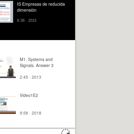
IS Empresas de reducida
dimensión
8:38 · 2015
M1. Systems and
Signals. Answer 3
2:45 · 2013
Video1E2
9:58 · 2018