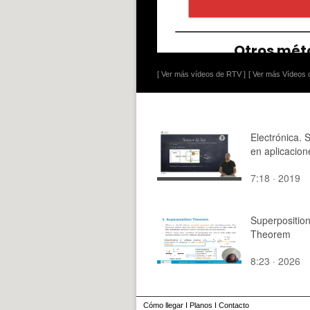
[ Ver más vídeos de RTV ]
[ Ver más Vídeos d
Electrónica. 
en aplicacion
7:18 · 2019
Superpositio
Theorem
8:23 · 2026
Cómo llegar
I
Planos
I
Contacto