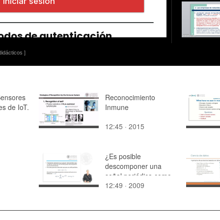
idácticos ]
Sensores
Reconocimiento
es de IoT.
Inmune
12:45 · 2015
n
¿Es posible
descomponer una
señal periódica como
12:49 · 2009
suma de fasores?