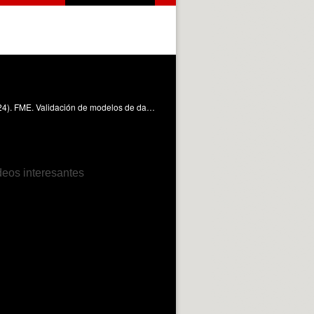
Este OA muestra los pasos a seguir para validar un modelo de datos usando transformadores en FME. Coll Aliaga, PE. (2024). FME. Validación de modelos de datos. https://riunet.upv.es/handle/10251/205040 DER
deos interesantes