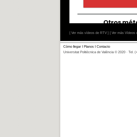
[ Ver más vídeos de RTV ]
[ Ver más Vídeos d
Cómo llegar
I
Planos
I
Contacto
Universitat Politècnica de València © 2020 · Tel. 