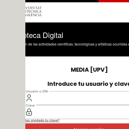
oteca Digital
n de las actividades científicas, tecnológicas y artísticas ocurridas en los tres cam