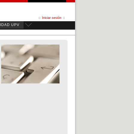
::
Iniciar sesión
::
IDAD UPV