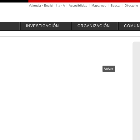
Valencià
·
English
I
a
·
A
I
Accesibilidad
I
Mapa web
I
Buscar
I
Directorio
INVESTIGACIÓN
ORGANIZACIÓN
COMUN
Volver