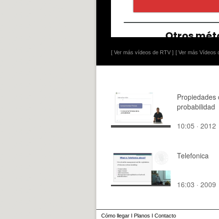
[ Ver más vídeos de RTV ]
[ Ver más Vídeos d
Propiedades 
probabilidad
10:05 · 2012
Telefonica
16:03 · 2009
Cómo llegar
I
Planos
I
Contacto