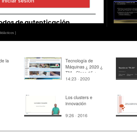
idácticos ]
de la
Tecnología de
Máquinas ¿ 2020 ¿
TM - Clase 15 ¿
14:23 · 2020
Tramo 16 de 16
Los clusters e
innovación
9:26 · 2016