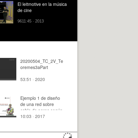
El leitmotive en la música
de cine
9611:45 · 2013
20200504_TC_2V_Te
oremes3aPart
53:51 · 2020
Ejemplo 1 de diseño
de una red sobre
cable de pares según
10:03 · 2017
ANEXO II del Real
Decreto 346/2011