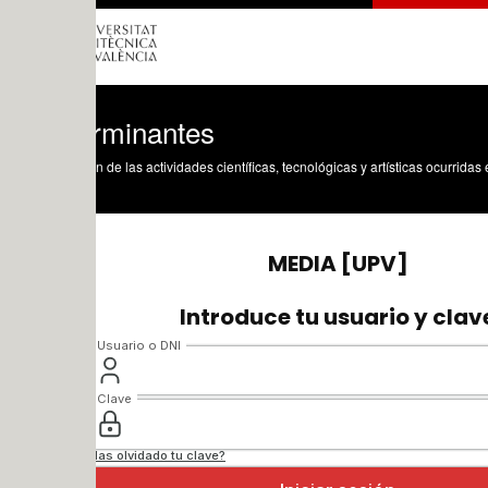
rminantes
n de las actividades científicas, tecnológicas y artísticas ocurridas en los tres cam