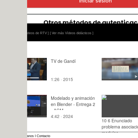
ídeos de RTV ]
[ Ver más Vídeos didácticos ]
TV de Gandí
Resultados
1:26 · 2015
1:24 · 202
Modelado y animación
en Blender - Entrega 2
- AGM
4:42 · 2024
10 6 Enunciado
1:58 · 20
problema asociacion
modulos
anos
I
Contacto