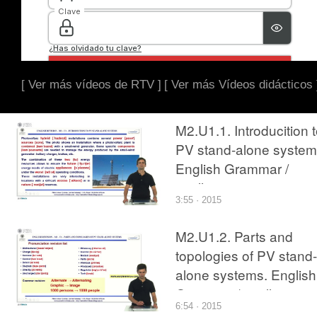
[ Ver más vídeos de RTV ]
[ Ver más Vídeos didácticos 
M2.U1.1. Introducition 
PV stand-alone system
English Grammar /
spelling revision
3:55 · 2015
M2.U1.2. Parts and
topologies of PV stand-
alone systems. English
Grammar / spelling
6:54 · 2015
revision