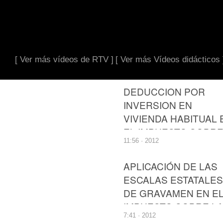
[ Ver más vídeos de RTV ]
[ Ver más Vídeos didácticos 
DEDUCCION POR
INVERSION EN
VIVIENDA HABITUAL 
EL IMPUESTO SOBR
11:56 · 2012
LA RENTA DE LAS
PERSONAS FISICAS
APLICACIÓN DE LAS
ESCALAS ESTATALES
DE GRAVAMEN EN E
IMPUESTO SOBRE L
7:41 · 2012
RENTA DE LAS