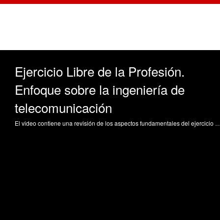
Ejercicio Libre de la Profesión.
Enfoque sobre la ingeniería de
telecomunicación
El video contiene una revisión de los aspectos fundamentales del ejercicio libre de la profesión. Tras una visión general, se centra en el ejercicio profesional del ingeniero/arquitecto, para finalizar detallando los campos de libreejercicio en la ingeniería de telecomunicación. Part Escriva, MC. (2017). Ejercicio Libre de la Profesión. Enfoque sobre la inge