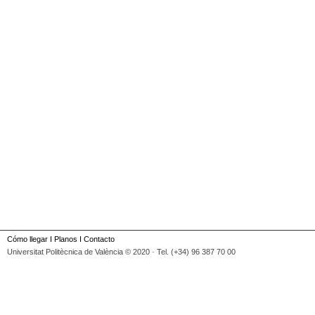
Cómo llegar
I
Planos
I
Contacto
Universitat Politècnica de València © 2020 · Tel. (+34) 96 387 70 00