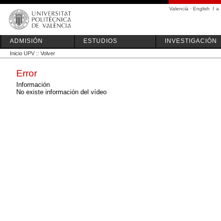
Valencià
·
English
I
a
ADMISIÓN
ESTUDIOS
INVESTIGACIÓN
Inicio UPV
::
Volver
Error
Información
No existe información del vídeo