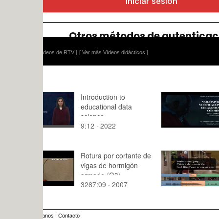
ídeos de RTV ]
[ Ver más Vídeos didácticos ]
Introduction to
Watchmen 2
educational data
1 MIDI
science
9:12 · 2022
0:17 · 202
Rotura por cortante de
musica de 
vigas de hormigón
sitcom 2
armado (Q3)
3287:09 · 2007
0:19 · 201
anos
I
Contacto