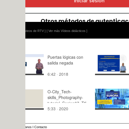
ídeos de RTV ]
[ Ver más Vídeos didácticos ]
Puertas lógicas con
AHP aplica
salida negada
valoración
deportistas
6:42 · 2018
4:43 · 201
O-City_Tech-
¿Qué es Ho
skills_Photography-
Europa? ¿ 
tutorial_Sesion07_TtL
presentaci
5:33 · 2020
1:18 · 202
anos
I
Contacto