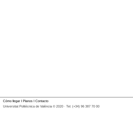
Cómo llegar
I
Planos
I
Contacto
Universitat Politècnica de València © 2020 · Tel. (+34) 96 387 70 00