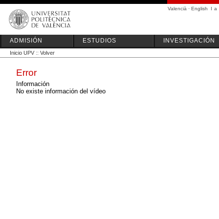
Valencià
·
English
I
a
ADMISIÓN
ESTUDIOS
INVESTIGACIÓN
Inicio UPV
::
Volver
Error
Información
No existe información del vídeo