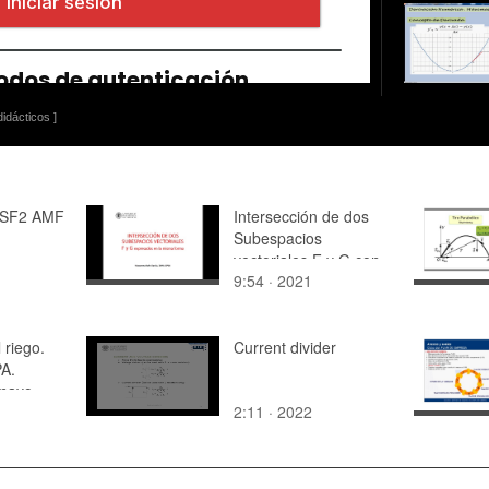
idácticos ]
 BSF2 AMF
Intersección de dos
Subespacios
vectoriales F y G con
9:54 · 2021
misma forma de
expresión
 riego.
Current divider
PA.
mayo.
2:11 · 2022
 de la
orte.