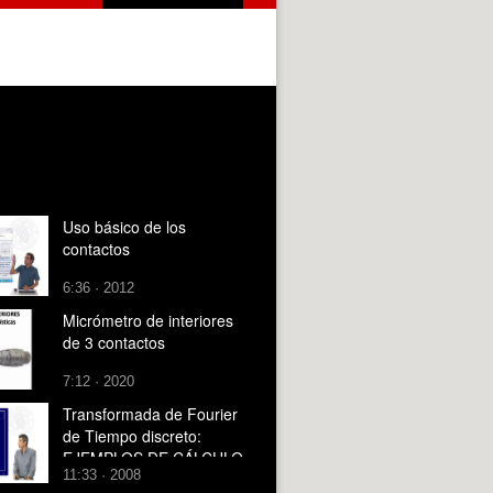
Uso básico de los
contactos
6:36 · 2012
Micrómetro de interiores
de 3 contactos
7:12 · 2020
Transformada de Fourier
de Tiempo discreto:
EJEMPLOS DE CÁLCULO
11:33 · 2008
DE TRANSFORMADAS