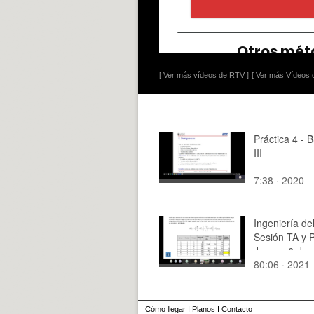
[ Ver más vídeos de RTV ]
[ Ver más Vídeos d
Práctica 4 -
III
7:38 · 2020
Ingeniería del
Sesión TA y 
Jueves 6 de 
80:06 · 2021
Dimensionado
red de transp
Ejemplos
Cómo llegar
I
Planos
I
Contacto