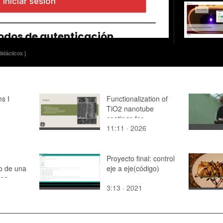
idácticos ]
s I
Functionalization of
TiO2 nanotube
coatings for
11:11 · 2026
biomedical
applications:
anodization, and
plasma electrolytic
Proyecto final: control
o de una
oxidation
eje a eje(código)
con
3:13 · 2021