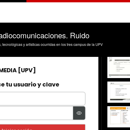
 radiocomunicaciones. Ruido
s, tecnológicas y artísticas ocurridas en los tres campus de la UPV