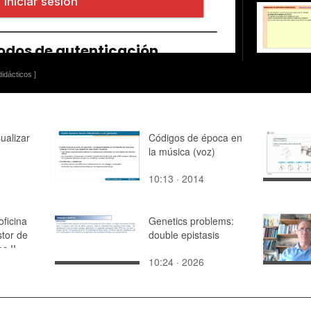
idácticos ]
ualizar
Códigos de época en
la música (voz)
10:13 · 2014
ficina
Genetics problems:
stor de
double epistasis
s II
10:24 · 2026