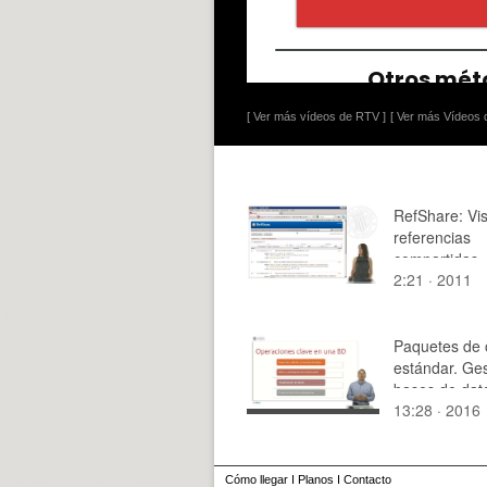
[ Ver más vídeos de RTV ]
[ Ver más Vídeos d
RefShare: Vis
referencias
compartidas
2:21 · 2011
Paquetes de o
estándar. Ge
bases de dato
13:28 · 2016
Cómo llegar
I
Planos
I
Contacto