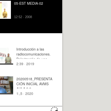
05-EST MEDIA-02
12:52 · 2008
Introducción a las
radiocomunicaciones.
Polarización de una
2:39 · 2019
antena
20200518_PRESENTA
CIÓN INICIAL AVMS
AULA 2.0
1:,5 · 2020