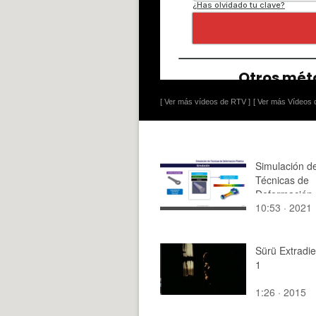
[ Ver más vídeos de RTV ]
[ Ver más Vídeos d
Simulación d
Técnicas de
Deformación 
10:53 · 2021
Sürü Extradie
1
1:26 · 2015