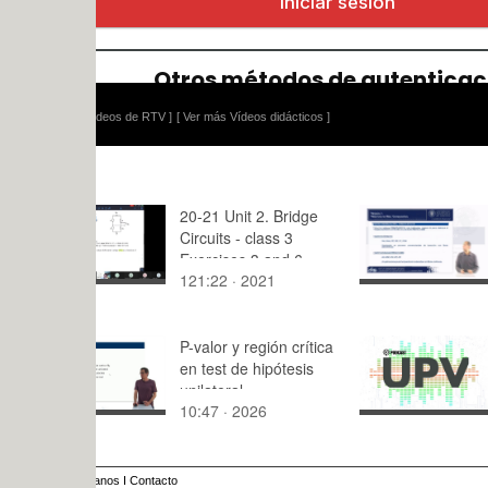
ídeos de RTV ]
[ Ver más Vídeos didácticos ]
20-21 Unit 2. Bridge
M1_U4_02
Circuits - class 3
es de las m
Exercises 3 and 6
caracterist
121:22 · 2021
4:41 · 202
matrices o
P-valor y región crítica
2. LOS
en test de hipótesis
ANTICUE
unilateral
MONOCLO
10:47 · 2026
9:54 · 202
EL TRATA
DEL CÁN
anos
I
Contacto