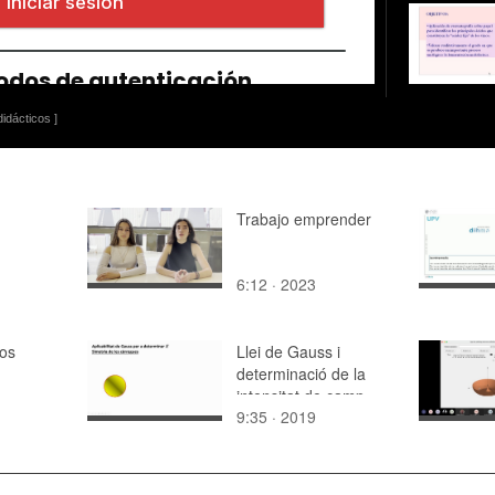
idácticos ]
Trabajo emprender
6:12 · 2023
os
Llei de Gauss i
determinació de la
intensitat de camp
9:35 · 2019
elèctric