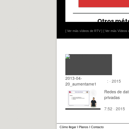
[ Ver más vídeos de RTV ]
[ Ver más Vídeos d
2013-04-
: · 2015
20_aumentame1
Redes de dat
privadas
7:52 · 2015
Cómo llegar
I
Planos
I
Contacto