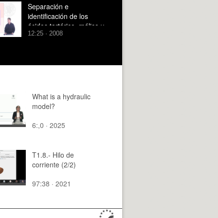
Separación e
identificación de los
ácidos tartárico, málico y
12:25 · 2008
láctico en muestras de
vinos mediante
cromatografía sobre
papel
What is a hydraulic
model?
6:,0 · 2025
T1.8.- Hilo de
corriente (2/2)
97:38 · 2021