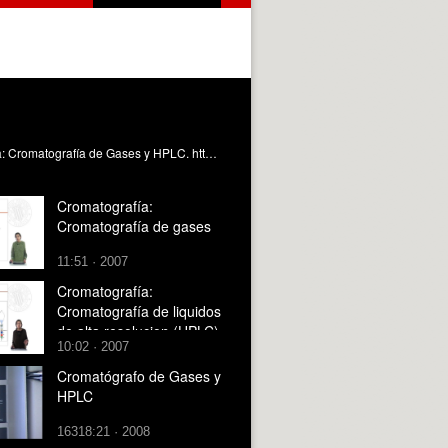
Grabación del desarrollo de la práctica que realizarán los alumnos en el laboratorio. Sanz Berzosa, I. (2008). Cromatografía: Cromatografía de Gases y HPLC. https://riunet.upv.es/handle/10251/1674
Cromatografía:
Cromatografía de gases
11:51 · 2007
Cromatografía:
Cromatografía de liquidos
de alta resolucion (HPLC)
10:02 · 2007
Cromatógrafo de Gases y
HPLC
16318:21 · 2008