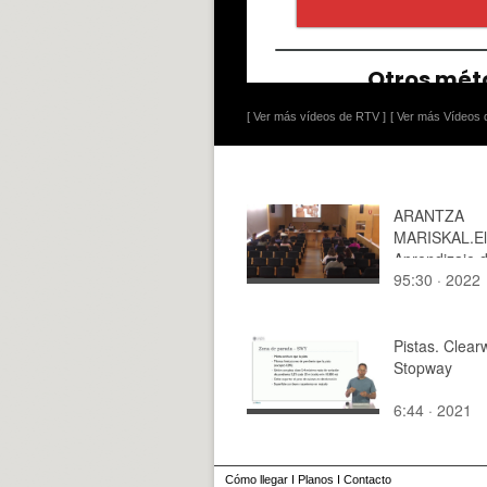
[ Ver más vídeos de RTV ]
[ Ver más Vídeos d
ARANTZA
MARISKAL.El
Aprendizaje d
95:30 · 2022
Arquitectura 
del Espejo.
Pistas. Clear
Stopway
6:44 · 2021
Cómo llegar
I
Planos
I
Contacto