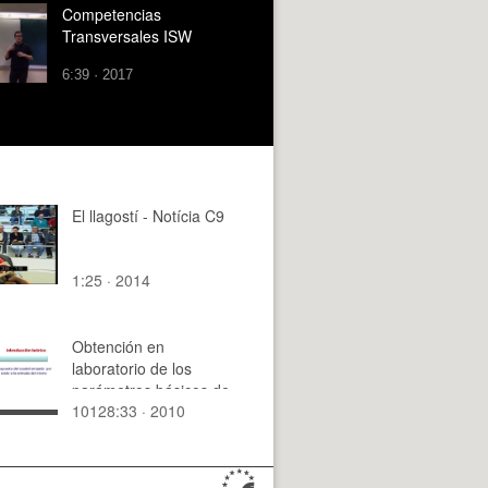
Competencias
Transversales ISW
6:39 · 2017
El llagostí - Notícia C9
1:25 · 2014
Obtención en
laboratorio de los
parámetros básicos de
10128:33 · 2010
un emisor