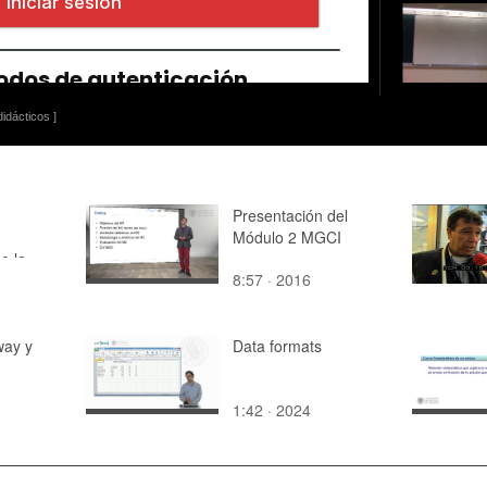
idácticos ]
Presentación del
Módulo 2 MGCI
e la
8:57 · 2016
a Través
way y
Data formats
1:42 · 2024