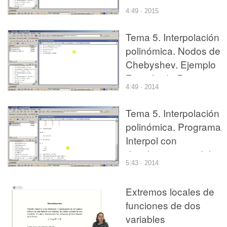
Función de Runge con
4:49 · 2015
nodos de Chebyshev.
Tema 5. Interpolación
polinómica. Nodos de
Chebyshev. Ejemplo
Función de Runge con
4:49 · 2014
nodos de Chebyshev.
Tema 5. Interpolación
polinómica. Programa
Interpol con
desplazamiento del
5:43 · 2014
origen. Error de
interpolación (1)
Extremos locales de
funciones de dos
variables