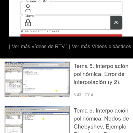
[ Ver más vídeos de RTV ]
[ Ver más Vídeos didácticos 
Tema 5. Interpolación
polinómica. Error de
interpolación (y 2).
Ejemplo Función de
5:43 · 2014
Runge con nodos
equiespaciados.
Tema 5. Interpolación
polinómica. Nodos de
Chebyshev. Ejemplo