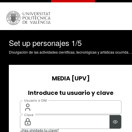
Set up personajes 1/5
Divulgación de las actividades científicas, tecnológicas y artísticas ocurridas en los tres campus de la UPV