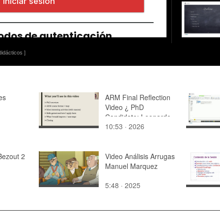
idácticos ]
es
ARM Final Reflection
Video ¿ PhD
Candidate: Leonardo
10:53 · 2026
Matteo Dinoi (UPV
Doctoral School)
Bezout 2
Video Análisis Arrugas
Manuel Marquez
5:48 · 2025