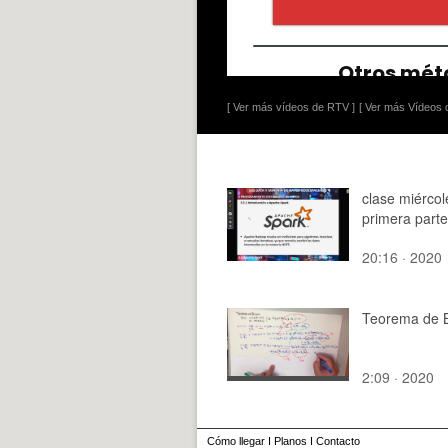
[ Ver más vídeos de RTV ]
[ Ver más Vídeos d
clase miércol
primera parte
20:16 · 2020
Teorema de 
2:09 · 2020
Cómo llegar
I
Planos
I
Contacto