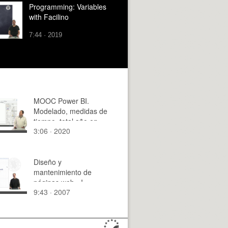
Programming: Variables
with Facilino
7:44 · 2019
MOOC Power BI.
Modelado, medidas de
tiempo, total año en
3:06 · 2020
curso
Diseño y
mantenimiento de
páginas web - I
9:43 · 2007