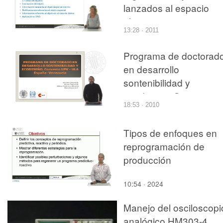
lanzados al espacio
ultraterrestre
13:28 · 2011
Programa de doctorad
en desarrollo
sontenibilidad y
ecodiseño. Convenio
18:53 · 2010
UPV - ULA. España -
Venezuela
Tipos de enfoques en
reprogramación de
producción
10:54 · 2024
Manejo del osciloscopi
analógico HM303-4