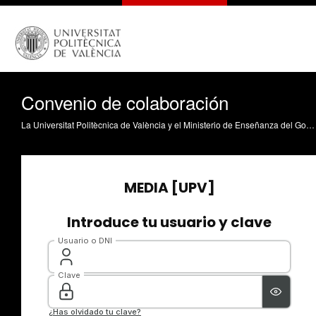
Convenio de colaboración
La Universitat Politècnica de València y el Ministerio de Enseñanza del Gobierno de Acuerdo Nacional de Libia han firmado un convenio de colaboración para el acceso del alumnado de Libia a los másteres impartidos por la UPV. Además, ambas instituciones tienen como objeto promover también el desarrollo y la difusión de la cultura, así como la investigación científica y tecnológica.