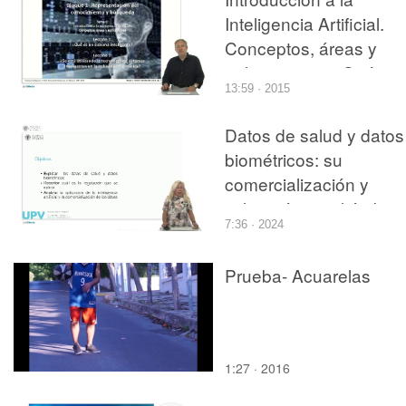
Inteligencia Artificial.
Conceptos, áreas y
aplicaciones. ¿Qué es
13:59 · 2015
sistema inteligente?
Datos de salud y datos
biométricos: su
comercialización y
utilización en el ámbito
7:36 · 2024
de la inteligencia artific
Prueba- Acuarelas
1:27 · 2016