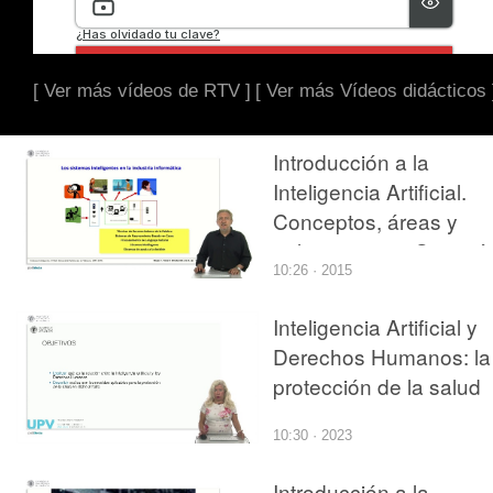
[ Ver más vídeos de RTV ]
[ Ver más Vídeos didácticos 
Introducción a la
Inteligencia Artificial.
Conceptos, áreas y
aplicaciones. ¿Se está
10:26 · 2015
utilizando la tecnología
de sistemas inteligente
Inteligencia Artificial y
en la industria
Derechos Humanos: la
informática?
protección de la salud
10:30 · 2023
Introducción a la