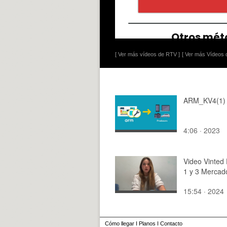
[ Ver más vídeos de RTV ]
[ Ver más Vídeos d
ARM_KV4(1)
4:06 · 2023
Video Vinted 
1 y 3 Mercad
15:54 · 2024
Cómo llegar
I
Planos
I
Contacto