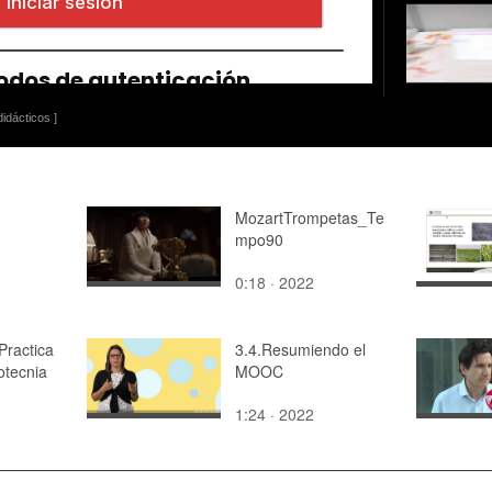
idácticos ]
MozartTrompetas_Te
mpo90
0:18 · 2022
Practica
3.4.Resumiendo el
otecnia
MOOC
1:24 · 2022