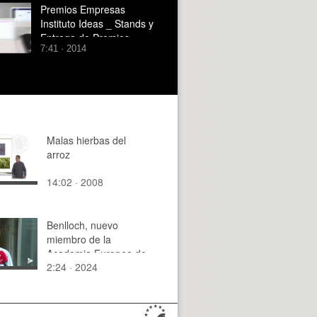
Premios Empresas
Instituto Ideas _ Stands y
Entrega de Premios
7:41 · 2014
Malas hierbas del
arroz
14:02 · 2008
Benlloch, nuevo
miembro de la
Academia Europea de
2:24 · 2024
Ciencias