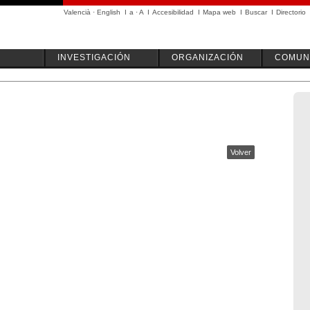
Valencià
·
English
I
a
·
A
I
Accesibilidad
I
Mapa web
I
Buscar
I
Directorio
INVESTIGACIÓN
ORGANIZACIÓN
COMUN
Volver