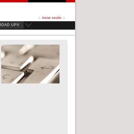
::
Iniciar sesión
::
IDAD UPV