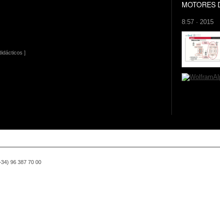
MOTORES 
8:57 · 2015
idácticos ]
(+34) 96 387 70 00