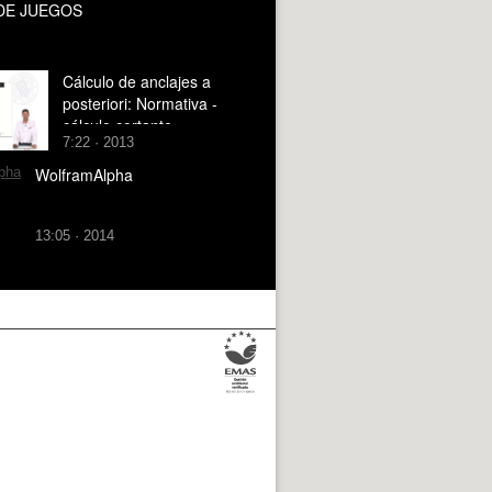
DE JUEGOS
Cálculo de anclajes a
posteriori: Normativa -
cálculo cortante
7:22 · 2013
WolframAlpha
13:05 · 2014