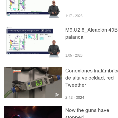
1:17 · 2026
M6.U2.8_Aleación 40B
palanca
1:05 · 2026
Conexiones inalámbric
de alta velocidad, red
Tweether
2:42 · 2024
Now the guns have
stopped