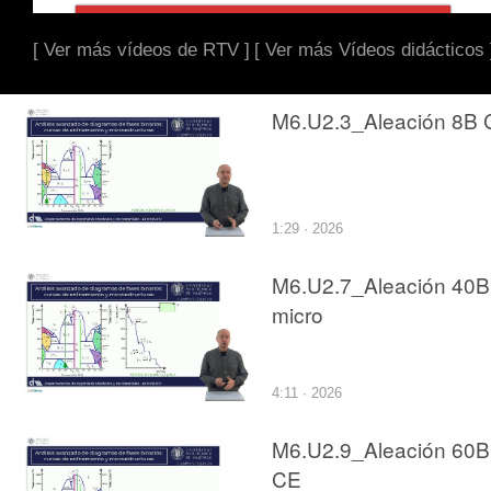
[ Ver más vídeos de RTV ]
[ Ver más Vídeos didácticos 
M6.U2.3_Aleación 8B 
1:29 · 2026
M6.U2.7_Aleación 40B
micro
4:11 · 2026
M6.U2.9_Aleación 60B
CE