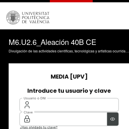
M6.U2.6_Aleación 40B CE
Divulgación de las actividades científicas, tecnológicas y artísticas ocurridas en los tres campus de la UPV