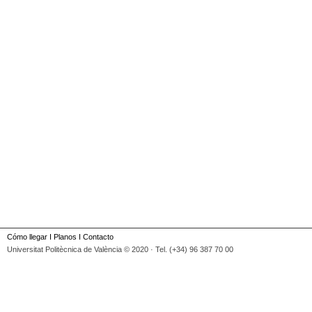
Cómo llegar
I
Planos
I
Contacto
Universitat Politècnica de València © 2020 · Tel. (+34) 96 387 70 00