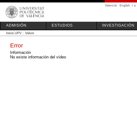
Valencià
·
English
I
a
ADMISIÓN
ESTUDIOS
INVESTIGACIÓN
Inicio UPV
::
Volver
Error
Información
No existe información del vídeo