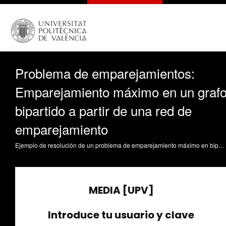
Problema de emparejamientos:
Emparejamiento máximo en un graf
bipartido a partir de una red de
emparejamiento
Ejemplo de resolución de un problema de emparejamiento máximo en bipartidos utilizando redes Jordan Lluch, C. (2009). Problema de emparejamientos: Emparejamiento máximo en un grafo bipartido a partir de una red de emparejamiento. https://riunet.upv.es/handle/10251/5099