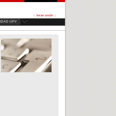
::
Iniciar sesión
::
IDAD UPV