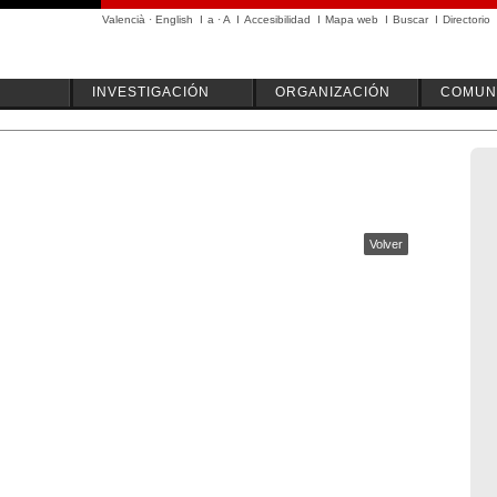
Valencià
·
English
I
a
·
A
I
Accesibilidad
I
Mapa web
I
Buscar
I
Directorio
INVESTIGACIÓN
ORGANIZACIÓN
COMUN
Volver