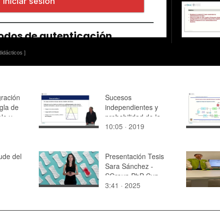
idácticos ]
gración
Sucesos
gla de
independientes y
le y
probabilidad de la
10:05 · 2019
intersección
aude del
Presentación Tesis
Sara Sánchez -
SGroup PhP Cup
3:41 · 2025