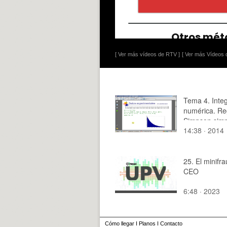
[ Ver más vídeos de RTV ]
[ Ver más Vídeos d
Tema 4. Inte
numérica. Re
Simpson simp
14:38 · 2014
compuesta
25. El minifr
CEO
6:48 · 2023
Cómo llegar
I
Planos
I
Contacto