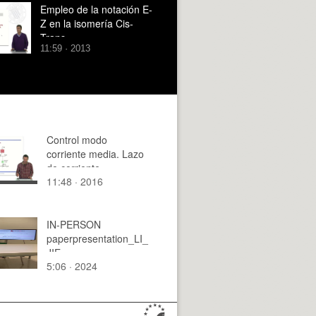
Empleo de la notación E-
Z en la isomería Cis-
Trans
11:59 · 2013
Control modo
corriente media. Lazo
de corriente.
11:48 · 2016
IN-PERSON
paperpresentation_LI_
JIE
5:06 · 2024