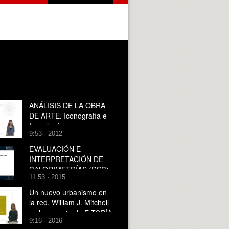
ANÁLISIS DE LA OBRA
DE ARTE. Iconografía e
Iconología
9:53 · 2012
EVALUACIÓN E
INTERPRETACIÓN DE
CALORIMETRÍAS (DSC)
11:53 · 2015
MEDIANTE SOFTWARE
STARe EVALUATION
Un nuevo urbanismo en
METTLER TOLEDO
la red. William J. Mitchell
y el concepto de E-TOPÍA
9:16 · 2016