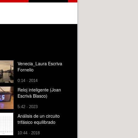
Venecia_Laura Escriva
Fornelio
0:14 · 2014
Reloj inteligente (Joan
Escrivà Blasco)
5:42 · 2023
Análisis de un circuito
trifásico equilibrado
10:44 · 2018