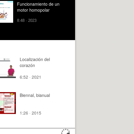
Funcionamiento de un
motor homopolar
8:48 · 2023
Localización del
corazón
6:52 · 2021
Biennal, bianual
1:26 · 2015