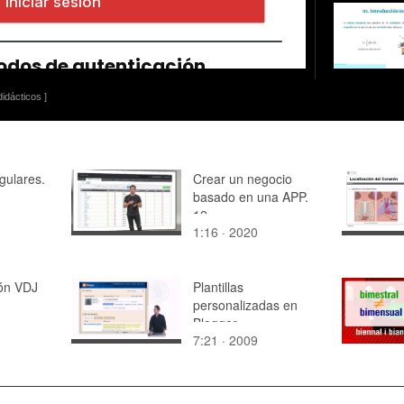
idácticos ]
gulares.
Crear un negocio
basado en una APP.
12
1:16 · 2020
ón VDJ
Plantillas
personalizadas en
Blogger
7:21 · 2009