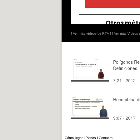
[ Ver más vídeos de RTV ]
[ Ver más Vídeos d
Polígonos Re
Definiciones
7:21 · 2012
Recombinaci
9:07 · 2017
Cómo llegar
I
Planos
I
Contacto