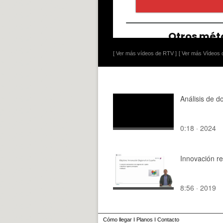
[ Ver más vídeos de RTV ]
[ Ver más Vídeos d
Análisis de d
0:18 · 2024
Innovación re
8:56 · 2019
Cómo llegar
I
Planos
I
Contacto