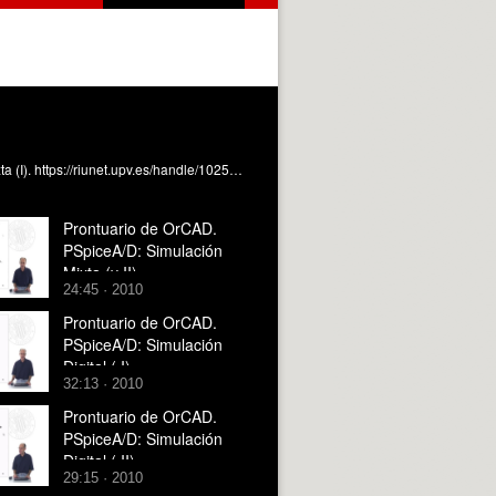
Introducción al Análisis Digital con PSpiceA/D. Larrea Torres, MÁ. (2011). Prontuario de OrCAD. PSpiceA/D: Simulación Mixta (I). https://riunet.upv.es/handle/10251/10257
Prontuario de OrCAD.
PSpiceA/D: Simulación
Mixta (y II)
24:45 · 2010
Prontuario de OrCAD.
PSpiceA/D: Simulación
Digital ( I)
32:13 · 2010
Prontuario de OrCAD.
PSpiceA/D: Simulación
Digital ( II)
29:15 · 2010