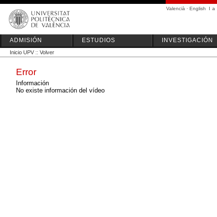
Valencià
·
English
I
a
ADMISIÓN
ESTUDIOS
INVESTIGACIÓN
Inicio UPV
::
Volver
Error
Información
No existe información del vídeo