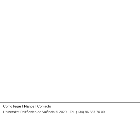
Cómo llegar
I
Planos
I
Contacto
Universitat Politècnica de València © 2020 · Tel. (+34) 96 387 70 00