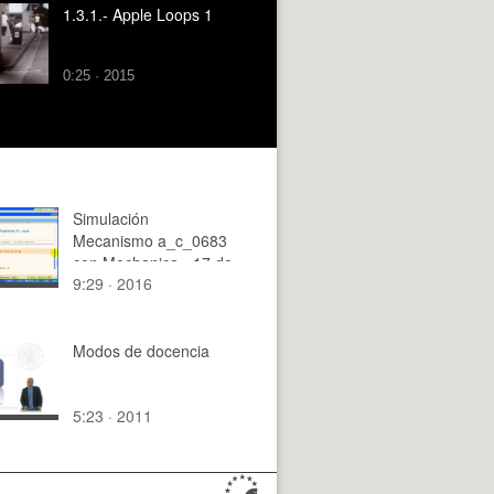
1.3.1.- Apple Loops 1
0:25 · 2015
Simulación
Mecanismo a_c_0683
con Mechanica - 17 de
9:29 · 2016
19
Modos de docencia
5:23 · 2011