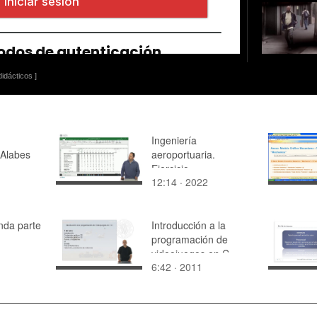
idácticos ]
Ingeniería
Alabes
aeroportuaria.
Ejercicio
12:14 · 2022
dimensionamiento SEI
5 2022
nda parte
Introducción a la
programación de
videojuegos en C++
6:42 · 2011