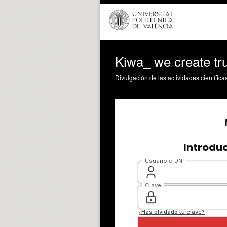
Kiwa_ we create tru
Divulgación de las actividades científica