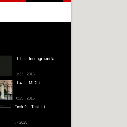
1.1.1.- Incongruencia
1:33 · 2015
1.4.1.- MIDI 1
0:25 · 2015
Task 2.1 Test 1.1
: · 2025