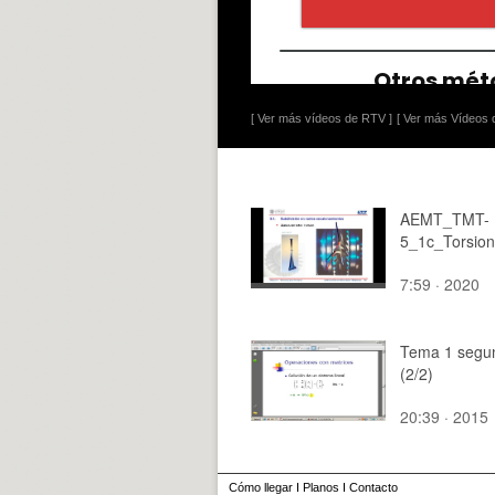
[ Ver más vídeos de RTV ]
[ Ver más Vídeos d
AEMT_TMT-
5_1c_Torsion
7:59 · 2020
Tema 1 segu
(2/2)
20:39 · 2015
Cómo llegar
I
Planos
I
Contacto