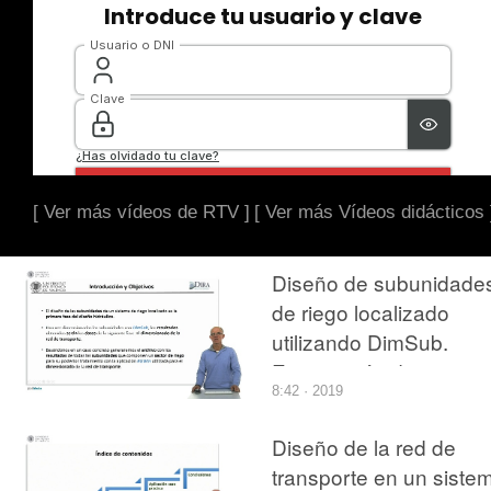
[ Ver más vídeos de RTV ]
[ Ver más Vídeos didácticos 
Diseño de subunidade
de riego localizado
utilizando DimSub.
Exportación de
8:42 · 2019
resultados de un secto
para el dimensionado 
Diseño de la red de
la red de transporte
transporte en un siste