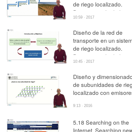
de riego localizado.
Dimensionado de la re
10:59 · 2017
con bombeo
Diseño de la red de
transporte en un siste
de riego localizado.
Dimensionado de la re
10:45 · 2017
desde un hidrante
Diseño y dimensionad
de subunidades de rie
localizado con emisore
no compensantes
9:13 · 2016
utilizando la aplicación
"DimSub"
5.18 Searching on the
Internet. Searching ne