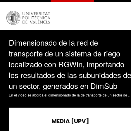
Dimensionado de la red de
transporte de un sistema de riego
localizado con RGWin, importando
los resultados de las subunidades d
un sector, generados en DimSub
En el vídeo se aborda el dimensionado de la de transporte de un sector de un sistema de riego localizado. Para ello se utiliza la aplicación RGWin implementada para el dimensionado de redes de riego a presión. Parte de los datos de partida necesarios para el dimensionado de la red, son los resultados del dimensionado de las subunidades de riego que conforman el sector. El diseño y dimensionado de las subunidades se ha realizado previamente con la aplicación DimSub generando un archivo de datos con los resultados del dimensionado que puede ser importado desde RGWin e incorporado a los datos de partida de la red de transporte objeto de dimensionado. Estos datos son los caudales y presiones requeridos en los nudos de la red así como el identificativo de las subunidades del sector de riego. De esta forma se evitan errores de transferencia y se aborda el dimensionado hidráulico de un sistema de riego localizado de forma conjunta. Arviza Valverde, J. (2020). Dimensionad