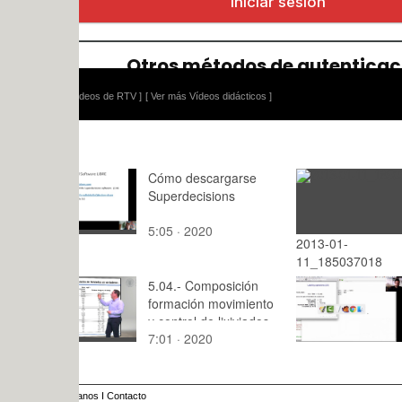
ídeos de RTV ]
[ Ver más Vídeos didácticos ]
Cómo descargarse
Superdecisions
5:05 · 2020
2013-01-
: · 2015
11_185037018
5.04.- Composición
AVD. Unit 3
formación movimiento
functions in
y control de lixiviados
7:01 · 2020
8:56 · 201
anos
I
Contacto