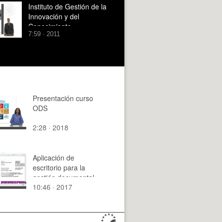
Instituto de Gestión de la
Innovación y del
Conocimiento
7:59 · 2011
Presentación curso
ODS
2:28 · 2018
Aplicación de
escritorio para la
gestión documental,
10:46 · 2017
digitalización y
contabilización de
facturas