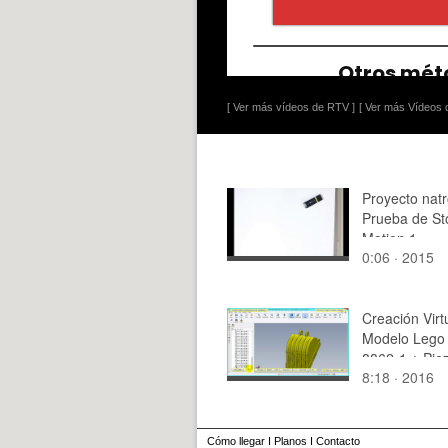
[ Ver más vídeos de RTV ]
[ Ver más Vídeos d
Proyecto natr
Prueba de St
Motion 1
0:06 · 2015
Creación Virt
Modelo Lego 
8862-1 ¿ Pie
8:18 · 2016
de 44
Cómo llegar
I
Planos
I
Contacto