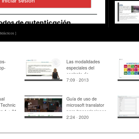
idácticos ]
os-
Las modalidades
op-
especiales del
contrato de
7:09 · 2013
compraventa
ual
Guía de uso de
Technic
microsoft translator
za 1 ¿ 01
para transcripciones
2:24 · 2020
en tiempo real