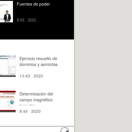
Fuentes de poder
8:03 · 2015
Ejercicio resuelto de
dominios y asíntotas
13:43 · 2020
Determicación del
campo magnético
terrestre
8:44 · 2020