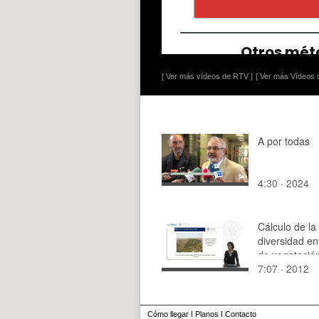
[ Ver más vídeos de RTV ]
[ Ver más Vídeos d
A por todas
4:30 · 2024
Cálculo de la 
diversidad en
de vegetació
7:07 · 2012
Cómo llegar
I
Planos
I
Contacto