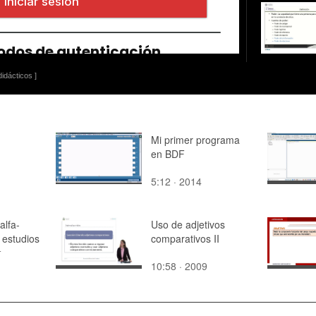
idácticos ]
Mi primer programa
en BDF
5:12 · 2014
alfa-
Uso de adjetivos
 estudios
comparativos II
n
10:58 · 2009