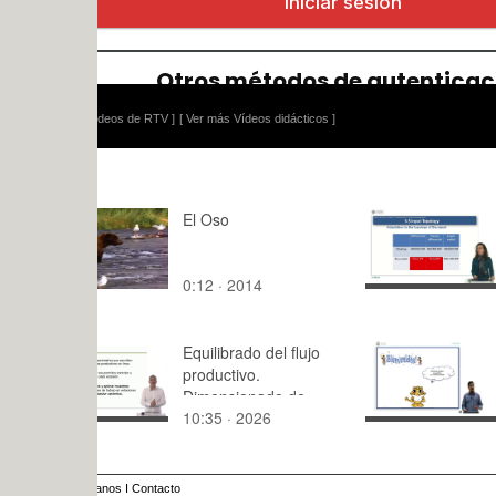
ídeos de RTV ]
[ Ver más Vídeos didácticos ]
El Oso
Characteriz
analog pro
systems (pa
0:12 · 2014
25:30 · 20
Equilibrado del flujo
Recientes
productivo.
el Idioma 
Dimensionado de
10:35 · 2026
12:10 · 20
buffers y recursos y
muestreo estadístico.
anos
I
Contacto