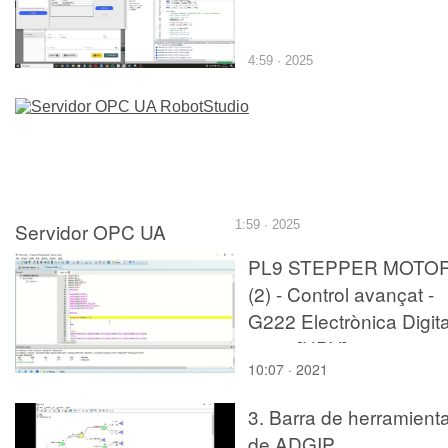
4:59 · 2025
Servidor OPC UA
1:59 · 2025
RobotStudio
PL9 STEPPER MOTO
(2) - Control avançat -
G222 Electrònica Digita
2020 [UPV]
10:07 · 2021
3. Barra de herramient
de ADGIP