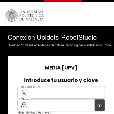
Conexión Ubidots-RobotStudio
Divulgación de las actividades científicas, tecnológicas y artísticas ocurridas en los tres campus de la UPV