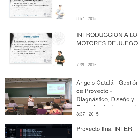
8:57 · 2015
INTRODUCCION A LO
MOTORES DE JUEG
7:39 · 2015
Angels Catalá - Gestió
de Proyecto -
Diagnástico, Diseño y
Formulación (parte 1 d
8:37 · 2015
4)
Proyecto final INTER