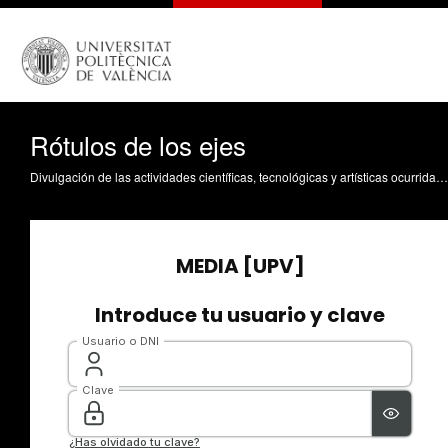
Rótulos de los ejes
Divulgación de las actividades científicas, tecnológicas y artísticas ocurridas en los tres campus de la UPV