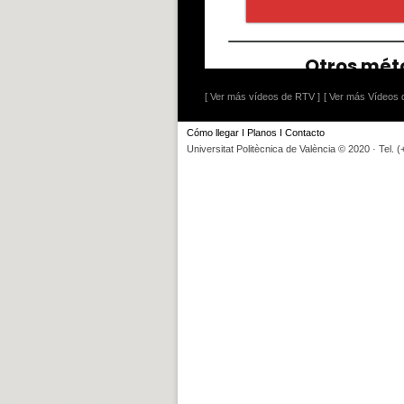
[ Ver más vídeos de RTV ]
[ Ver más Vídeos d
Cómo llegar
I
Planos
I
Contacto
Universitat Politècnica de València © 2020 · Tel. 